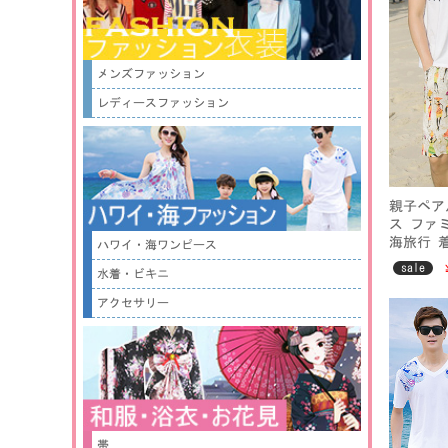
メンズファッション
レディースファッション
親子ペア
ス ファ
海旅行 
ハワイ・海ワンピース
ット豊富
sale
水着・ビキニ
アクセサリー
帯