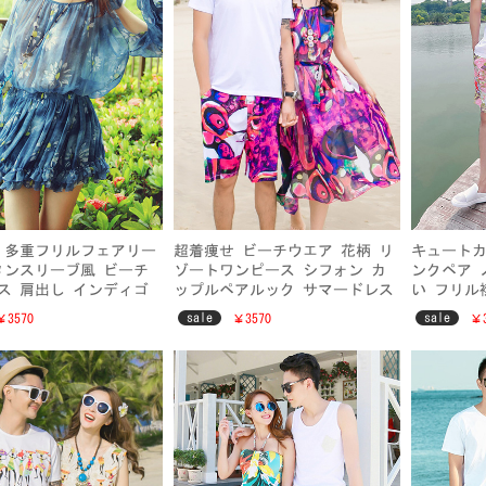
新作 多重フリルフェアリー
超着痩せ ビーチウエア 花柄 リ
キュートカ
タンスリーブ風 ビーチ
ゾートワンピース シフォン カ
ンクペア 
ス 肩出し インディゴ
ップルペアルック サマードレス
い フリル
袖フリル ボヘミア風ワ
お揃いペア 海外旅行 レディー
レディース
sale
sale
￥3570
￥3570
￥3
ェミニン リゾート デー
ス用ワンピース メンズビーチウ
イズ ペア
イ旅行ワンピース
エア メンズ上下セット激案販売