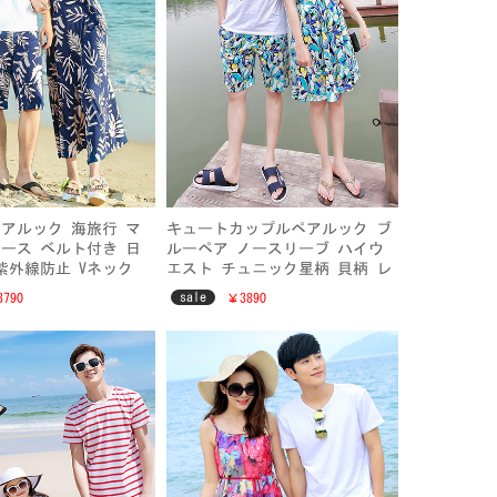
アルック 海旅行 マ
キュートカップルペアルック ブ
ース ベルト付き 日
ルーペア ノースリーブ ハイウ
紫外線防止 Vネック
エスト チュニック星柄 貝柄 レ
ト 七分袖 花柄 シフ
ディースファション 大きいサイ
sale
790
￥3890
ート マキシ丈 着痩せ
ズ ペアビーチ 夫婦 海外旅行
ンズ海ファッション
夏メンズ上下セット 水陸両用パ
ンツ 速乾ビーチパンツ