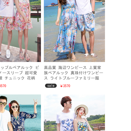
ップルペアルック ピ
高品質 海辺ワンピース 上質家
ノースリーブ 超可愛
族ペアルック 真珠付けワンピー
襟 チュニック 花柄
ス ライトブルーファミリー服
ファション 大きいサ
絹織物 バール付けV襟ワンピー
sale
570
￥3570
ビーチ
ス