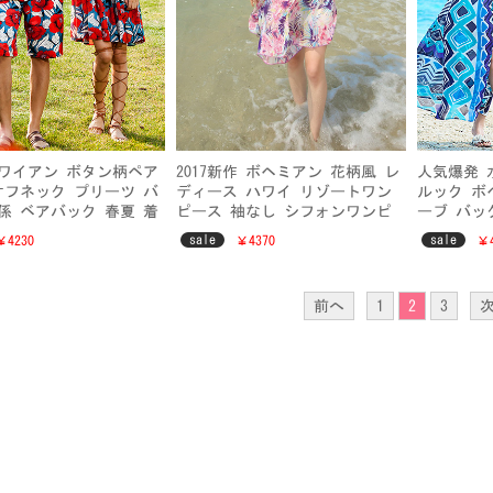
ワイアン ボタン柄ペア
2017新作 ボヘミアン 花柄風 レ
人気爆発 
オフネック プリーツ バ
ディース ハワイ リゾートワン
ルック ボ
係 ベアバック 春夏 着
ピース 袖なし シフォンワンピ
ーブ バッ
ガール レディースファ
ース
ンズビーチ
sale
sale
￥4230
￥4370
￥4
ペアルック
花柄 リゾ
ォン ペア
前へ
1
2
3