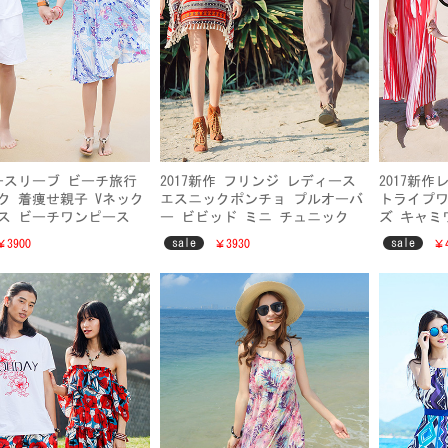
ースリーブ ビーチ旅行
2017新作 フリンジ レディース
2017新
ク 着痩せ親子 Vネック
エスニックポンチョ プルオーバ
トライプワ
ス ビーチワンピース
ー ビビッド ミニ チュニック
ズ キャミ
メンズ2点上下セット 夏
旅行ペアルック 旅ファッション
親子服 ビ
sale
sale
￥3900
￥3930
￥4
ー服 キッズファッショ
男上下セット
ゾートレ
マキシワン