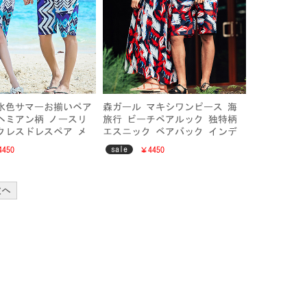
水色サマーお揃いペア
森ガール マキシワンピース 海
ヘミアン柄 ノースリ
旅行 ビーチペアルック 独特柄
クレスドレスペア メ
エスニック ベアバック インデ
水着 ビーチウエア
ィオ柄 夏メンズ上下セット 水
sale
450
￥4450
ートワンピース シフ
陸両用パンツ 速乾ビーチパンツ
ルック
次へ