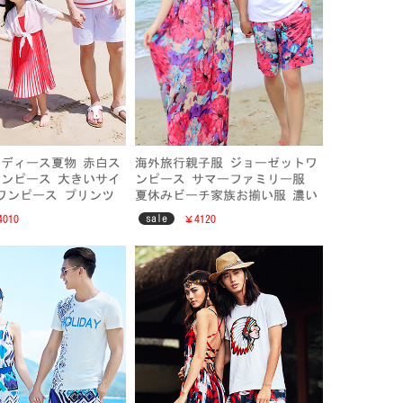
作レディース夏物 赤白ス
海外旅行親子服 ジョーゼットワ
ンピース 大きいサイ
ンピース サマーファミリー服
ワンピース プリンツ
夏休みビーチ家族お揃い服 濃い
ーチファミリー服 リ
ピンク花柄ワンピース キャミワ
sale
010
￥4120
ディースファッション
ンピ マキシワンピース
ピ 妊娠ワンピース