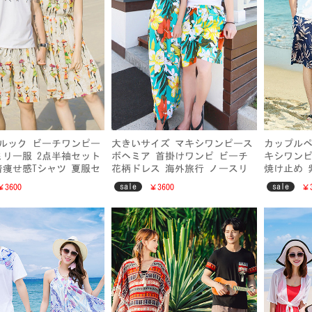
ルック ビーチワンピー
大きいサイズ マキシワンピース
カップルペ
ミリー服 2点半袖セット
ボヘミア 首掛けワンピ ビーチ
キシワンピ
着痩せ感Tシャツ 夏服セ
花柄ドレス 海外旅行 ノースリ
焼け止め 
ーブファッションワンピ
ハイウエス
sale
sale
￥3600
￥3600
￥3
ォン リゾ
感UP メ