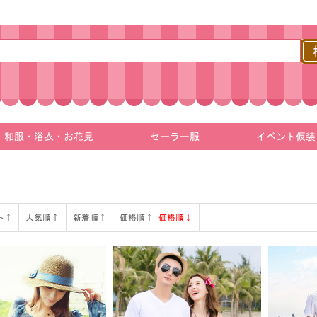
和服・浴衣・お花見
セーラー服
イベント仮装
ト↑
人気順↑
新着順↑
価格順↑
価格順↓