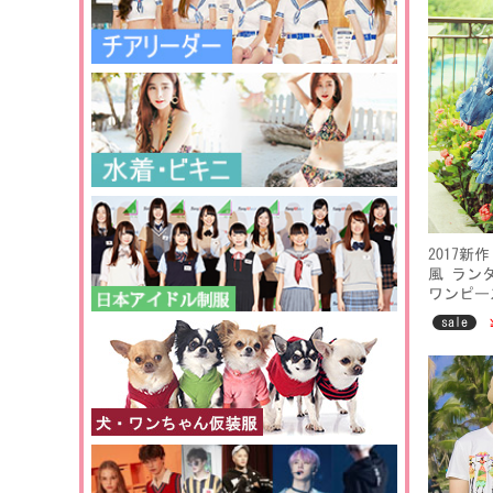
2017
風 ラン
ワンピー
ブルー 
sale
ンピ フ
ト ハワ