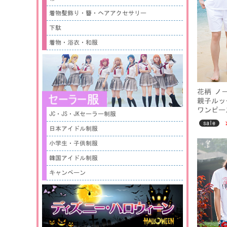
着物髪飾り・簪・ヘアアクセサリー
下駄
着物・浴衣・和服
花柄 ノ
親子ルッ
ワンピー
JC・JS・JKセーラー制服
海旅行 
sale
ファミリ
日本アイドル制服
ン夏服
小学生・子供制服
韓国アイドル制服
キャンペーン