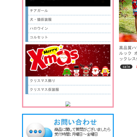
チアガール
犬・猫仮装服
ハロウイン
コルセット
高品質ハ
ルック 
ックレス
痩せ 森
sale
ッション
クリスマス飾り
クリスマス仮装服