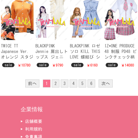
TWICE TT
BLACKPINK
BLACKPINK ロゼ
IZ*ONE PRODUCE
Japanese Ver.
Jennie 肩出しト
ソロ KILL THIS
48 制服 PD48 ピ
オレンジ スタジ
ップス ジェニ
LOVE 蝶結び シ
ンクチェック柄
アムジャンパー
大人可愛い 真珠
ャツワンピース
IZONE アイズワ
sale
sale
sale
sale
￥10780
￥9790
￥6160
￥14080
コスプレ衣装
飾り Kpop 衣装
オシャレ KPOP
ン 衣装 仮装
KPOP トゥワイス
オシャレ
PRODUCE48 制服
前へ
1
2
3
4
5
6
次へ
企業情報
▶ 店舗概要
▶ 利用規約
▶ 免責事項