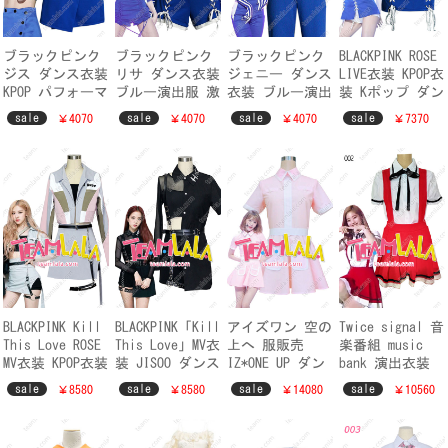
ブラックピンク
ブラックピンク
ブラックピンク
BLACKPINK ROSE
ジス ダンス衣装
リサ ダンス衣装
ジェニー ダンス
LIVE衣装 KPOP衣
KPOP パフォーマ
ブルー演出服 激
衣装 ブルー演出
装 Kポップ ダン
ンス 真似服
安 BLACKPINK
服 激安
ス服 仮装 ブラ
sale
sale
sale
sale
￥4070
￥4070
￥4070
￥7370
BLACKPINK JISOO
LISA パフォーマ
BLACKPINK
ックピンク ロゼ
Kポップ
ンス ダンス服
JENNIE ダンス
BLACKPINK Kill
BLACKPINK「Kill
アイズワン 空の
Twice signal 音
This Love ROSE
This Love」MV衣
上へ 服販売
楽番組 music
MV衣装 KPOP衣装
装 JISOO ダンス
IZ*ONE UP ダン
bank 演出衣装
Kポップ ダンス
服 KPOP衣装 Kポ
ス服 IZONE 衣装
トゥワイス 音楽
sale
sale
sale
sale
￥8580
￥8580
￥14080
￥10560
服 仮装 ブラッ
ップ 仮装 ブラ
宮脇咲良 仮装
銀行 シグナル
クピンク ロゼ
ックピンク ジス
真似服
ダンス ライブ
BP