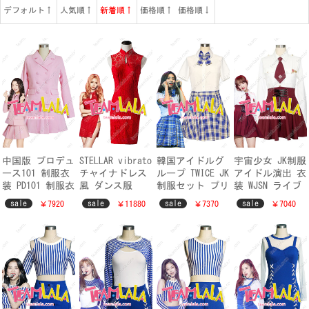
デフォルト↑
人気順↑
新着順↑
価格順↑
価格順↓
中国版 プロデュ
STELLAR vibrato
韓国アイドルグ
宇宙少女 JK制服
ース101 制服衣
チャイナドレス
ループ TWICE JK
アイドル演出 衣
装 PD101 制服衣
風 ダンス服
制服セット プリ
装 WJSN ライブ
装 プデュ101 真
KPOP 演出服 ス
ーツスカート 格
衣装 ダンス服
sale
sale
sale
sale
￥7920
￥11880
￥7370
￥7040
似服 仮装 アイ
テラ 韓国 芸能
子 トゥワイス
清楚可愛い 韓国
ドル ピンク
人衣装
ダンス服
学生制服