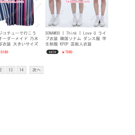
 ジコチューで行こう
SONAMOO I Think I Love U ライ
オーダーメイド 乃木
ブ衣装 韓国ソナム ダンス服 学
ー写衣装 大きいサイズ
生制服 KPOP 芸能人衣装
sale
5180
￥7590
2
13
14
次へ