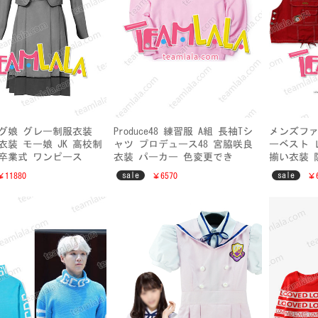
グ娘 グレー制服衣装
Produce48 練習服 A組 長袖Tシ
メンズファ
衣装 モー娘 JK 高校制
ャツ プロデュース48 宮脇咲良
ーベスト 
 卒業式 ワンピース
衣装 パーカー 色変更でき
揃い衣装 
sale
sale
￥11880
￥6570
￥6