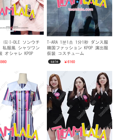
(G)I-DLE ソンウチ
T-ARA 1분1초 1分1秒 ダンス服
u-Qi 私服風 シャツワン
韓国ファッション KPOP 演出服
 オシャレ KPOP
仮装 コスチューム
sale
980
￥6160