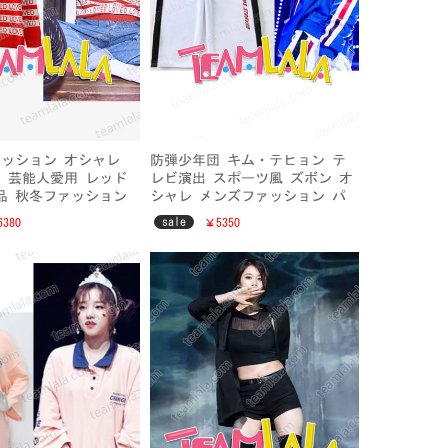
ッション オシャレ
防弾少年団 キム・テヒョン テ
 芸能人愛用 レッド
レビ演出 スポーツ風 ズボン オ
品 秋冬ファッション
シャレ メンズファッション パ
ンツ
sale
380
￥5350