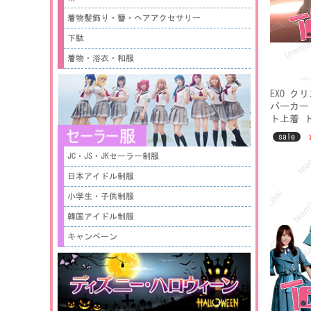
着物髪飾り・簪・ヘアアクセサリー
下駄
着物・浴衣・和服
EXO 
パーカー 
ト上着 
sale
JC・JS・JKセーラー制服
日本アイドル制服
小学生・子供制服
韓国アイドル制服
キャンペーン