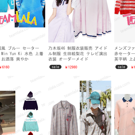
私服風 ブルー セーター
乃木坂46 制服衣装販売 アイド
メンズファ
in Yun Ki 水色 上着
ル制服 生田絵梨花 テレビ演出
赤セーター
 お洒落 爽やか
衣装 オーダーメイド
英字柄 上
sale
sale
￥6160
￥12980
￥6