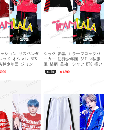
ッション サスペンダ
シック 赤黒 カラーブロックパ
レッド オシャレ BTS
ーカー 防弾少年団 ジミン私服
防弾少年団 ジミン
風 縞柄 長袖Ｔシャツ BTS 揃い
衣装
sale
020
￥4890