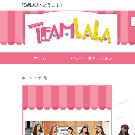
TEAMLALAへようこそ！
ホーム
ハワイ・海ァッション
ホーム
>
新 品