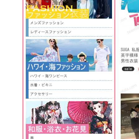
メンズファッション
レディースファッション
SUGA 
英字模様 M
男性衣装
sale
ハワイ・海ワンピース
水着・ビキニ
アクセサリー
帯