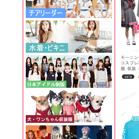
モーニン
コスプレ
服 仮装
sale