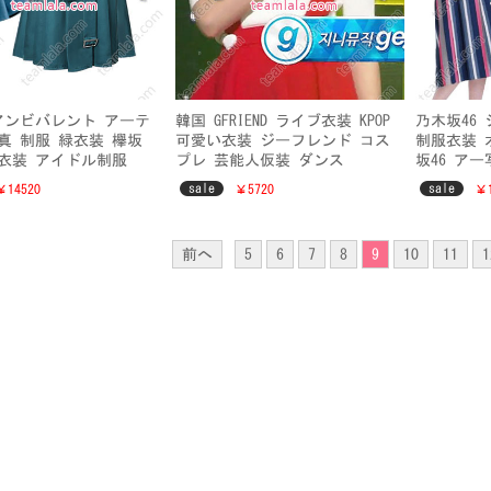
 アンビバレント アーテ
韓国 GFRIEND ライブ衣装 KPOP
乃木坂46
真 制服 緑衣装 欅坂
可愛い衣装 ジーフレンド コス
制服衣装 
衣装 アイドル制服
プレ 芸能人仮装 ダンス
坂46 ア
男女兼用
sale
sale
￥14520
￥5720
￥1
前へ
5
6
7
8
9
10
11
1