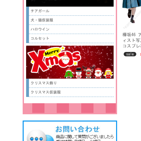
チアガール
犬・猫仮装服
ハロウイン
欅坂46
コルセット
ィスト写
コスプレ
sale
クリスマス飾り
クリスマス仮装服