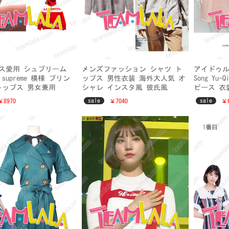
クリス愛用 シュプリーム
メンズファッション シャツ ト
アイドゥル 
supreme 模様 プリン
ップス 男性衣装 海外大人気 オ
Song Y
トップス 男女兼用
シャレ インスタ風 彼氏風
ピース 衣装
sale
sale
￥8970
￥7040
￥6