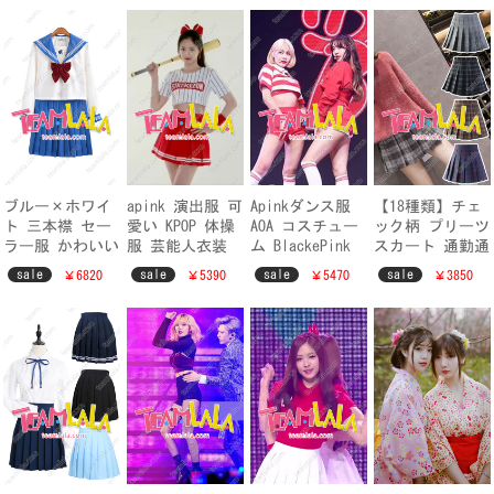
ブルー×ホワイ
apink 演出服 可
Apinkダンス服
【18種類】チェ
ト 三本襟 セー
愛い KPOP 体操
AOA コスチュー
ック柄 プリーツ
ラー服 かわいい
服 芸能人衣装
ム BlackePink
スカート 通勤通
JK 清楚系衣装
エーピンク 韓国
仮装 韓国ファッ
学 女子高生 JK
sale
sale
sale
sale
￥6820
￥5390
￥5470
￥3850
制服 3本ライン
ファッション チ
ション衣装 オシ
スカート 制服
コスプレ衣装 学
アガール 野球
ャレ
格子柄 ミニスカ
園祭
ート