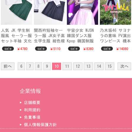
人気 JK 学生制
関西衿短袖セー
宇宙少女 WJSN
乃木坂46 サヨナ
服風 セーラー服
ラー服 JK女子高
韓国ダンス服
ラの意味 PV演出
セット半袖 文化
生学生服 紺色襟
Kpop 韓国制服
ワンピース 橋本
祭 かわいい ミ
白三本ラインセ
韓国ファッショ
奈々未 制服衣装
sale
sale
sale
sale
￥4780
￥5110
￥8360
￥14080
ドリネクタイ 刺
ーラー制服 長袖
ン オシャレ ピ
オーダーサイズ
繍飾り 二本ライ
女子通学服
ンク
ン
前へ
6
7
8
9
10
11
12
13
14
15
次へ
企業情報
▶ 店舗概要
▶ 利用規約
▶ 免責事項
▶ 個人情報保護方針