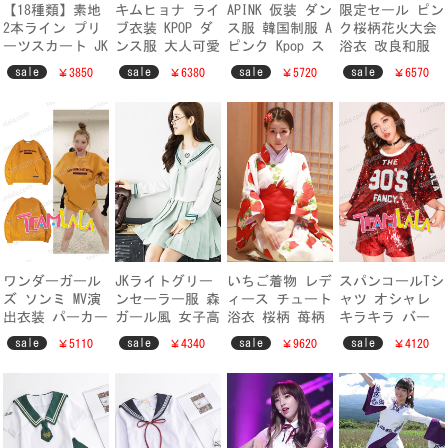
【18種類】素地
キムヒョナ ライ
APINK 仮装 ダン
限定セール ピン
2本ライン プリ
ブ衣装 KPOP ダ
ス服 韓国制服 A
ク桜柄花火大会
ーツスカート JK
ンス服 大人可愛
ピンク Kpop ス
浴衣 改良和服
女子高生制服衣
い セクシー風
テージ登場 舞台
桜模様黄色い花
sale
sale
sale
sale
￥3850
￥6380
￥5720
￥6570
装 制服スカート
ライブ衣装 Kim
演出衣装 エーピ
京都本格 女性浴
アイドル
Hyun A 4minute
ンク
衣 一人で簡単に
着られる レディ
ース浴衣
ワンダーガール
JKライトグリー
いちご着物 レデ
スパンコールTシ
ズ ソンミ MV演
ンセーラー服 森
ィース チュート
ャツ オシャレ
出衣装 パーカー
ガール風 女子高
浴衣 桜柄 苺柄
キラキラ バー
オーバーサイズ
生制服 学園祭学
フルーツ柄 スト
ファッション衣
sale
sale
sale
sale
￥5110
￥4340
￥9620
￥4120
オシャレ Wonder
生服 入学式 卒
ロベリー スイー
装 チアガール
Girls
業式長袖学生制
ツ浴衣単品
体操服
服 コスプレセー
ラー制服