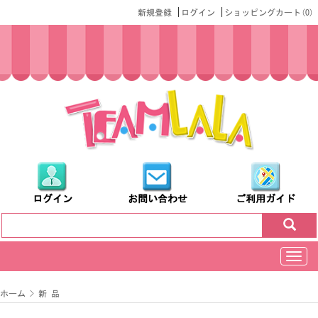
|
|
新規登録
ログイン
ショッピングカート(
0
)
ログイン
お問い合わせ
ご利用ガイド
切
换
导
ホーム
>
新 品
航