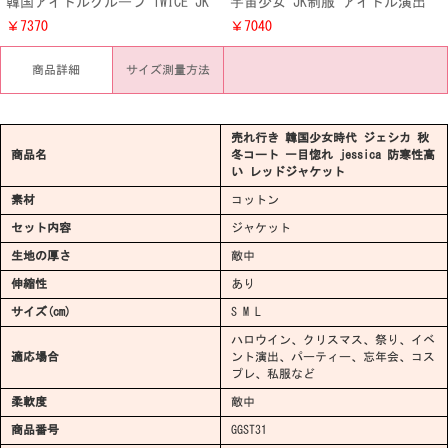
韓国アイドルグループ TWICE JK
宇宙少女 JK制服 アイドル演出
制服セット プリーツスカート 格
衣装 WJSN ライブ衣装 ダンス服
￥7370
￥7040
子 トゥワイス ダンス服
清楚可愛い 韓国学生制服
商品詳細
サイズ測量方法
売れ行き 韓国少女時代 ジェシカ 秋
商品名
冬コート 一目惚れ jessica 防寒性高
い レッドジャケット
素材
コットン
セット内容
ジャケット
生地の厚さ
敵中
伸縮性
あり
サイズ(cm)
S M L
ハロウイン、クリスマス、祭り、イベ
適応場合
ント演出、パーティー、忘年会、コス
プレ、私服など
柔軟度
敵中
商品番号
GGST31