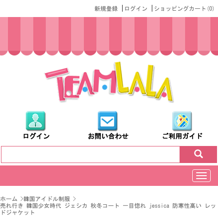
|
|
新規登録
ログイン
ショッピングカート(
0
)
ログイン
お問い合わせ
ご利用ガイド
切
换
导
ホーム
>
韓国アイドル制服
>
航
売れ行き 韓国少女時代 ジェシカ 秋冬コート 一目惚れ jessica 防寒性高い レッ
ドジャケット