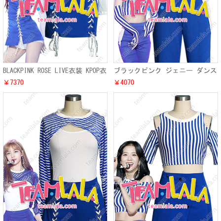
BLACKPINK ROSE LIVE衣装 KPOP衣
ブラックピンク ジェニー ダンス
装 Kポップ ダンス服 仮装 ブラ
衣装 ブルー演出服 激安
￥7370
￥4070
ックピンク ロゼ
BLACKPINK JENNIE ダンス