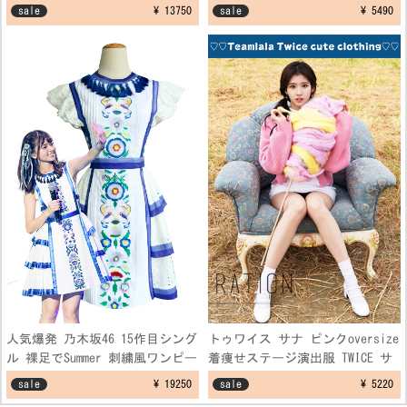
坂 ブルー 制服コスプレ衣装
ンディ 空港ファッション制服 フ
sale
¥ 13750
sale
¥ 5490
リーサイズ
人気爆発 乃木坂46 15作目シング
トゥワイス サナ ピンクoversize
ル 裸足でSummer 刺繍風ワンピー
着痩せステージ演出服 TWICE サ
スコスプレ衣装
ナ セーター ダンス制服衣装
sale
¥ 19250
sale
¥ 5220