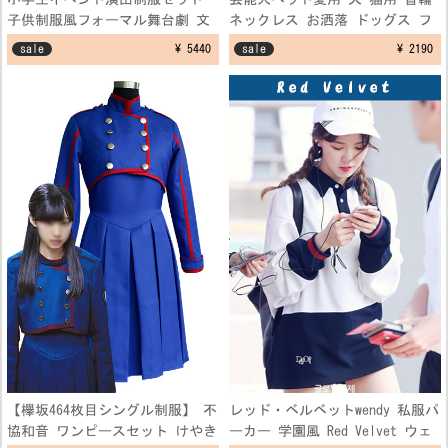
子供制服風フォーマル舞台劇 文
ネックレス お洒落 ドッグス フ
化祭仮装コスプレ衣装 学園祭演
ェザーネックレス アクセサリー
sale
¥ 5440
sale
¥ 2190
出服
【欅坂464枚目シングル制服】 不
レッド・ベルベットwendy 私服パ
協和音 ワンピースセット けやき
ーカー 学園風 Red Velvet ウェ