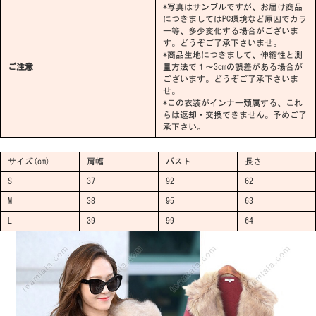
*写真はサンプルですが、お届け商品
につきましてはPC環境など原因でカラ
ー等、多少変化する場合がございま
す。どうぞご了承下さいませ。
*商品生地につきまして、伸縮性と測
ご注意
量方法で１～3cmの誤差がある場合が
ございます。どうぞご了承下さいま
せ。
*この衣装がインナー類属する、これ
らは返却・交換できません。予めご了
承下さい。
サイズ(cm)
肩幅
バスト
長さ
S
37
92
62
M
38
95
63
L
39
99
64