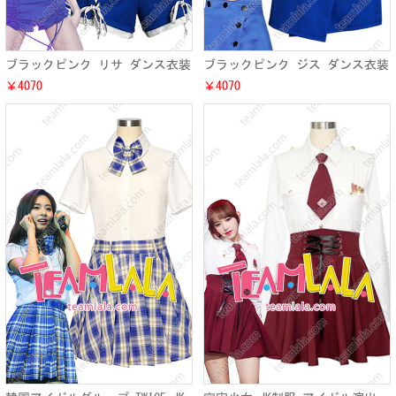
ブラックピンク リサ ダンス衣装
ブラックピンク ジス ダンス衣装
ブルー演出服 激安 BLACKPINK
KPOP パフォーマンス 真似服
￥4070
￥4070
LISA パフォーマンス ダンス服
BLACKPINK JISOO Kポップ