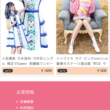
人気爆発 乃木坂46 15作目シング
トゥワイス サナ ピンクoversize
ル 裸足でSummer 刺繍風ワンピー
着痩せステージ演出服 TWICE サ
スコスプレ衣装
ナ セーター ダンス制服衣装
sale
¥ 19250
sale
¥ 5220
企業情報
▶ 店舗概要
▶ 利用規約