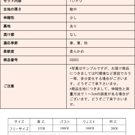
セット内容
Tシャツ
生地の厚さ
敵中
伸縮性
少し
裏地
あり
透け感
なし
適応季節
春、夏、秋
柔軟度
柔らかめ
商品番号
CG003
*写真はサンプルですが、お届け商品
につきましてはPC環境など原因でカラ
ー等、多少変化する場合がございま
す。どうぞご了承下さいませ。
ご注意
*商品生地につきまして、伸縮性と測
量方法で１～3cmの誤差がある場合が
ございます。どうぞご了承下さいま
せ。