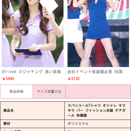
Gfriend ヨジャチング 浅い紫風
会社イベント仮装服必見 韩国
ライブ演出ワンピース 韓国 Kpop
redvelvet ステージ演出ワンピー
￥5440
￥6130
風 舞台仮装 ダンス衣装
ス制服衣装 LOGO ロゴオーダー
対応可能
商品詳細
サイズ測量方法
スパンコールTシャツ オシャレ キラ
商品名
キラ バー ファッション衣装 チアガ
ール 体操服
素材
ポリエステル