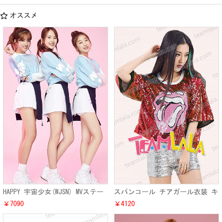
オススメ
HAPPY 宇宙少女(WJSN) MVステー
スパンコール チアガール衣装 キ
ジ演出服 1stシングル『KISS
ラキラ オシャレ バー 大人気 ラ
￥7090
￥4120
ME』ステージ演出制服衣装
メ ファッション Tシャツ