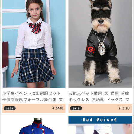
小学生イベント演出制服セット
芸能人ペット愛用 犬 猫用 首輪
子供制服風フォーマル舞台劇 文
ネックレス お洒落 ドッグス フ
化祭仮装コスプレ衣装 学園祭演
ェザーネックレス アクセサリー
sale
¥ 5440
sale
¥ 2190
出服