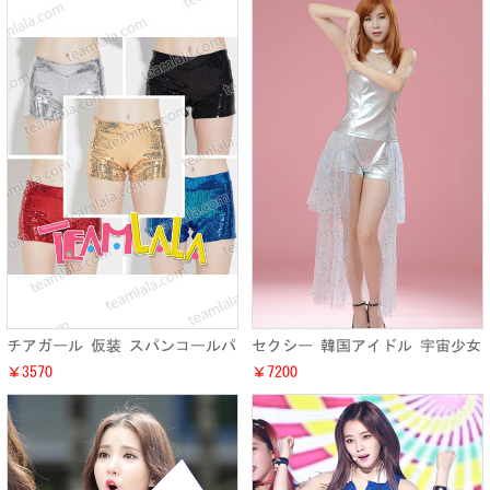
チアガール 仮装 スパンコールパ
セクシー 韓国アイドル 宇宙少女
ンツ キラキラ ラメ ズボン オシ
IOIステージ演出制服セット 銀色
￥3570
￥7200
ャレ 5色入り イベント
ピカピカオーガンジー地