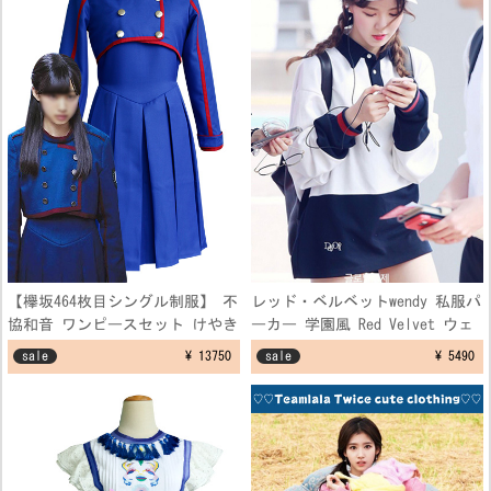
【欅坂464枚目シングル制服】 不
レッド・ベルベットwendy 私服パ
協和音 ワンピースセット けやき
ーカー 学園風 Red Velvet ウェ
坂 ブルー 制服コスプレ衣装
ンディ 空港ファッション制服 フ
sale
¥ 13750
sale
¥ 5490
リーサイズ