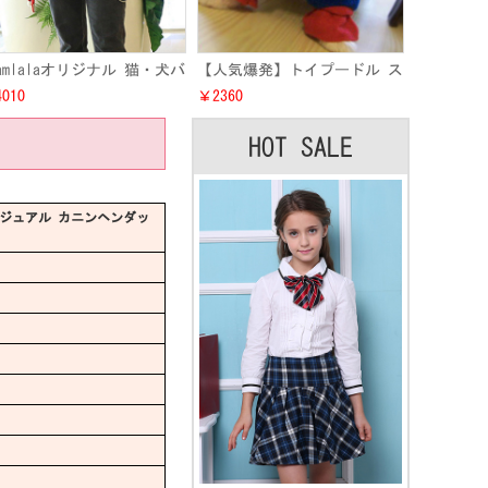
eamlalaオリジナル 猫・犬バ
【人気爆発】トイプードル ス
刺繍プリント パーカー洋服
パイダーマン風変装服 ミニチ
010
￥2360
装 秋冬兼用 上品 ねこ・ワ
ュア ダックスハロウイン変装
ちゃん長袖 オーナー様とペ
服通販 超可愛い 子犬 スーパ
HOT SALE
トペアルック服 防寒性一番
ーヒーロー コスプレ仮装衣装
カジュアル カニンヘンダッ