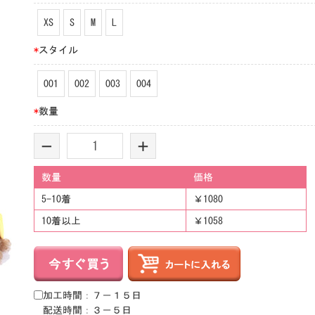
XS
S
M
L
*
スタイル
001
002
003
004
*
数量
-
+
数量
価格
5-10着
￥1080
10着以上
￥1058
加工時間：７－１５日
配送時間：３－５日