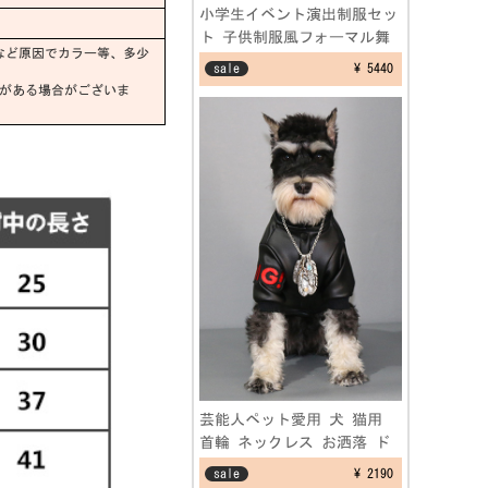
小学生イベント演出制服セッ
ト 子供制服風フォーマル舞
など原因でカラー等、多少
台劇 文化祭仮装コスプレ衣
sale
¥ 5440
装 学園祭演出服
差がある場合がございま
芸能人ペット愛用 犬 猫用
首輪 ネックレス お洒落 ド
ッグス フェザーネックレス
sale
¥ 2190