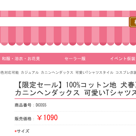
和服・浴衣・お花見
セーラー服
イベント仮装
 4色対応可能 カジュアル カニンヘンダックス 可愛いTシャツスタイル コスプレ衣
【限定セール】100%コットン地 犬
カニンヘンダックス 可愛いTシャツ
商品番号：DCOS5
￥
1090
販売価格：
*
サイズ