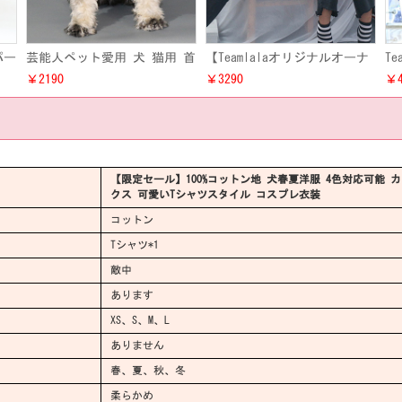
パー
芸能人ペット愛用 犬 猫用 首
【Teamlalaオリジナルオーナ
T
ンち
輪 ネックレス お洒落 ドッグ
ー猫犬ペアルック】 ピンク・
ラ
￥2190
￥3290
￥4
8新
ス フェザーネックレス アク
ミドル 私服風 ドッグス・キ
衣
セサリー
ャット 春夏秋冬兼用 洋服衣
ン
装
ッ
【限定セール】100%コットン地 犬春夏洋服 4色対応可能 
クス 可愛いTシャツスタイル コスプレ衣装
コットン
Tシャツ*1
敵中
あります
XS、S、M、L
ありません
春、夏、秋、冬
柔らかめ