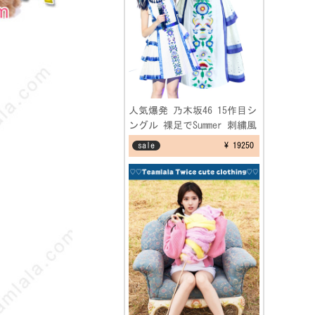
人気爆発 乃木坂46 15作目シ
ングル 裸足でSummer 刺繍風
ワンピースコスプレ衣装
sale
¥ 19250