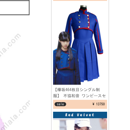
アクセサリー
【欅坂464枚目シングル制
服】 不協和音 ワンピースセ
ット けやき坂 ブルー 制服
sale
¥ 13750
コスプレ衣装