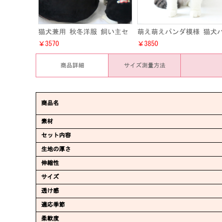
猫犬兼用 秋冬洋服 飼い主セ
萌え萌えパンダ模様 猫犬
ット お洒落 ねこ チワワ ト
カー 秋冬洋服 小型犬 ワ
￥3570
￥3850
イ・プードル洋服 犬服 猫服
ゃん キャット 防寒服 201
ペットウェア
作
商品詳細
サイズ測量方法
商品名
素材
セット内容
生地の厚さ
伸縮性
サイズ
透け感
適応季節
柔軟度