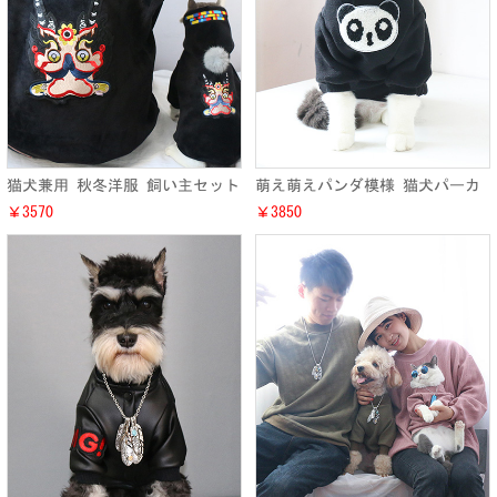
猫犬兼用 秋冬洋服 飼い主セット
萌え萌えパンダ模様 猫犬パーカ
お洒落 ねこ チワワ トイ・プー
ー 秋冬洋服 小型犬 ワンちゃん
￥3570
￥3850
ドル洋服 犬服 猫服 ペットウェ
キャット 防寒服 2018新作
ア