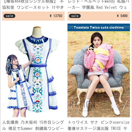
【欅坂464枚目シングル制服】 不
レッド・ベルベットwendy 私服パ
協和音 ワンピースセット けやき
ーカー 学園風 Red Velvet ウェ
坂 ブルー 制服コスプレ衣装
ンディ 空港ファッション制服 フ
sale
¥ 13750
sale
¥ 5490
リーサイズ
人気爆発 乃木坂46 15作目シング
トゥワイス サナ ピンクoversize
ル 裸足でSummer 刺繍風ワンピー
着痩せステージ演出服 TWICE サ