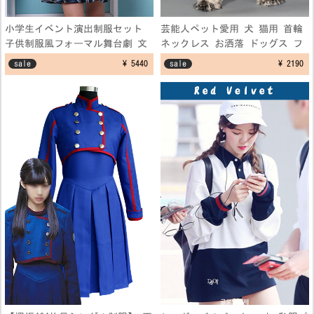
小学生イベント演出制服セット
芸能人ペット愛用 犬 猫用 首輪
子供制服風フォーマル舞台劇 文
ネックレス お洒落 ドッグス フ
化祭仮装コスプレ衣装 学園祭演
ェザーネックレス アクセサリー
sale
¥ 5440
sale
¥ 2190
出服