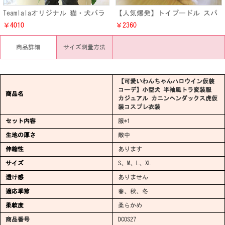
Teamlalaオリジナル 猫・犬バラ
【人気爆発】トイプードル スパ
刺繍プリント パーカー洋服衣装
イダーマン風変装服 ミニチュア
￥4010
￥2360
秋冬兼用 上品 ねこ・ワンちゃん
ダックスハロウイン変装服通販
長袖 オーナー様とペットペアル
超可愛い 子犬 スーパーヒーロー
商品詳細
サイズ測量方法
ック服 防寒性一番
コスプレ仮装衣装
【可愛いわんちゃんハロウイン仮装
コーデ】小型犬 半袖風トラ変装服
商品名
カジュアル カニンヘンダックス虎仮
装コスプレ衣装
セット内容
服*1
生地の厚さ
敵中
伸縮性
あります
サイズ
S、M、L、XL
透け感
ありません
適応季節
春、秋、冬
柔軟度
柔らかめ
商品番号
DCOS27