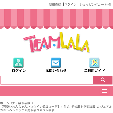
|
|
新規登録
ログイン
ショッピングカート(
0
)
ログイン
お問い合わせ
ご利用ガイド
切
换
导
ホーム
>
犬・猫仮装服
>
航
【可愛いわんちゃんハロウイン仮装コーデ】小型犬 半袖風トラ変装服 カジュアル
カニンヘンダックス虎仮装コスプレ衣装