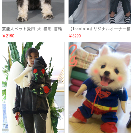
芸能人ペット愛用 犬 猫用 首輪
【Teamlalaオリジナルオーナー猫
ネックレス お洒落 ドッグス フ
犬ペアルック】 ピンク・ミドル
￥2190
￥3290
ェザーネックレス アクセサリー
私服風 ドッグス・キャット 春夏
秋冬兼用 洋服衣装