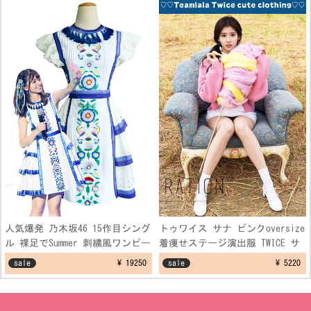
人気爆発 乃木坂46 15作目シング
トゥワイス サナ ピンクoversize
ル 裸足でSummer 刺繍風ワンピー
着痩せステージ演出服 TWICE サ
スコスプレ衣装
ナ セーター ダンス制服衣装
sale
¥ 19250
sale
¥ 5220