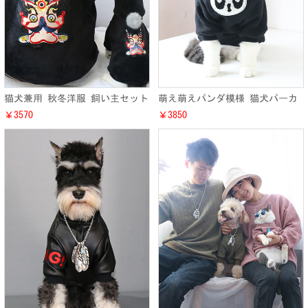
猫犬兼用 秋冬洋服 飼い主セット
萌え萌えパンダ模様 猫犬パーカ
お洒落 ねこ チワワ トイ・プー
ー 秋冬洋服 小型犬 ワンちゃん
￥3570
￥3850
ドル洋服 犬服 猫服 ペットウェ
キャット 防寒服 2018新作
ア