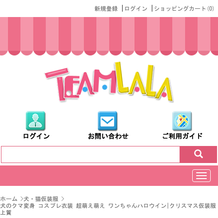
|
|
新規登録
ログイン
ショッピングカート(
0
)
ログイン
お問い合わせ
ご利用ガイド
切
换
导
ホーム
>
犬・猫仮装服
>
航
犬のクマ変身 コスプレ衣装 超萌え萌え ワンちゃんハロウイン|クリスマス仮装服
上質