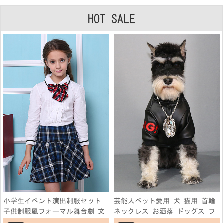
HOT SALE
小学生イベント演出制服セット
芸能人ペット愛用 犬 猫用 首輪
子供制服風フォーマル舞台劇 文
ネックレス お洒落 ドッグス フ
化祭仮装コスプレ衣装 学園祭演
ェザーネックレス アクセサリー