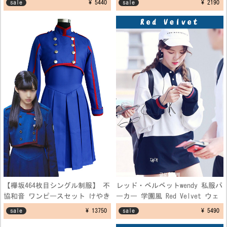
sale
¥ 5440
sale
¥ 2190
出服
【欅坂464枚目シングル制服】 不
レッド・ベルベットwendy 私服パ
協和音 ワンピースセット けやき
ーカー 学園風 Red Velvet ウェ
坂 ブルー 制服コスプレ衣装
ンディ 空港ファッション制服 フ
sale
¥ 13750
sale
¥ 5490
リーサイズ