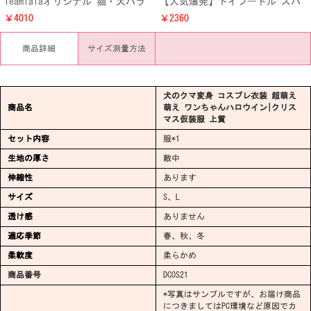
Teamlalaオリジナル 猫・犬バラ
【人気爆発】トイプードル スパ
刺繍プリント パーカー洋服衣装
イダーマン風変装服 ミニチュア
￥4010
￥2360
秋冬兼用 上品 ねこ・ワンちゃん
ダックスハロウイン変装服通販
長袖 オーナー様とペットペアル
超可愛い 子犬 スーパーヒーロー
商品詳細
サイズ測量方法
ック服 防寒性一番
コスプレ仮装衣装
犬のクマ変身 コスプレ衣装 超萌え
商品名
萌え ワンちゃんハロウイン|クリス
マス仮装服 上質
セット内容
服*1
生地の厚さ
敵中
伸縮性
あります
サイズ
S、L
透け感
ありません
適応季節
春、秋、冬
柔軟度
柔らかめ
商品番号
DCOS21
*写真はサンプルですが、お届け商品
につきましてはPC環境など原因でカ