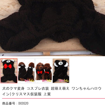
犬のクマ変身 コスプレ衣装 超萌え萌え ワンちゃんハロウ
イン|クリスマス仮装服 上質
商品番号：DCOS20