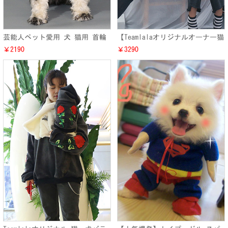
芸能人ペット愛用 犬 猫用 首輪
【Teamlalaオリジナルオーナー猫
ネックレス お洒落 ドッグス フ
犬ペアルック】 ピンク・ミドル
￥2190
￥3290
ェザーネックレス アクセサリー
私服風 ドッグス・キャット 春夏
秋冬兼用 洋服衣装