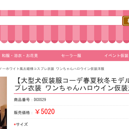
和服・浴衣・お花見
セーラー服
イベント仮装
ノーホワイト風お姫様コスプレ衣装 ワンちゃんハロウイン仮装洋服
【大型犬仮装服コーデ春夏秋冬モデ
プレ衣装 ワンちゃんハロウイン仮装
商品番号：DCOS29
￥
5020
販売価格：
*
サイズ