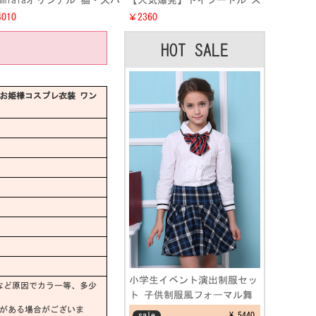
eamlalaオリジナル 猫・犬バ
【人気爆発】トイプードル ス
刺繍プリント パーカー洋服
パイダーマン風変装服 ミニチ
010
￥2360
装 秋冬兼用 上品 ねこ・ワ
ュア ダックスハロウイン変装
ちゃん長袖 オーナー様とペ
服通販 超可愛い 子犬 スーパ
HOT SALE
トペアルック服 防寒性一番
ーヒーロー コスプレ仮装衣装
お姫様コスプレ衣装 ワン
小学生イベント演出制服セッ
など原因でカラー等、多少
ト 子供制服風フォーマル舞
台劇 文化祭仮装コスプレ衣
差がある場合がございま
sale
¥ 5440