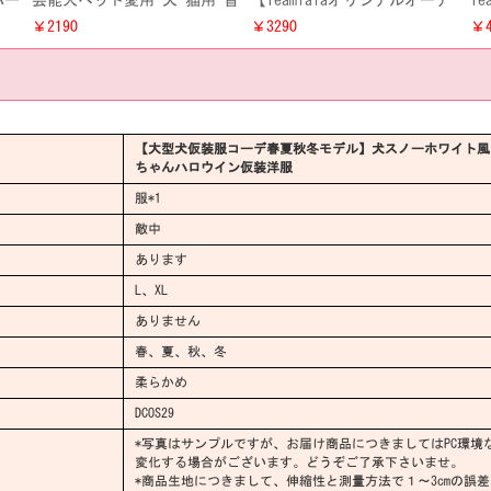
パー
芸能人ペット愛用 犬 猫用 首
【Teamlalaオリジナルオーナ
T
ンち
輪 ネックレス お洒落 ドッグ
ー猫犬ペアルック】 ピンク・
ラ
￥2190
￥3290
￥4
8新
ス フェザーネックレス アク
ミドル 私服風 ドッグス・キ
衣
セサリー
ャット 春夏秋冬兼用 洋服衣
ン
装
ッ
【大型犬仮装服コーデ春夏秋冬モデル】犬スノーホワイト風
ちゃんハロウイン仮装洋服
服*1
敵中
あります
L、XL
ありません
春、夏、秋、冬
柔らかめ
DCOS29
*写真はサンプルですが、お届け商品につきましてはPC環境
変化する場合がございます。どうぞご了承下さいませ。
*商品生地につきまして、伸縮性と測量方法で１～3cmの誤