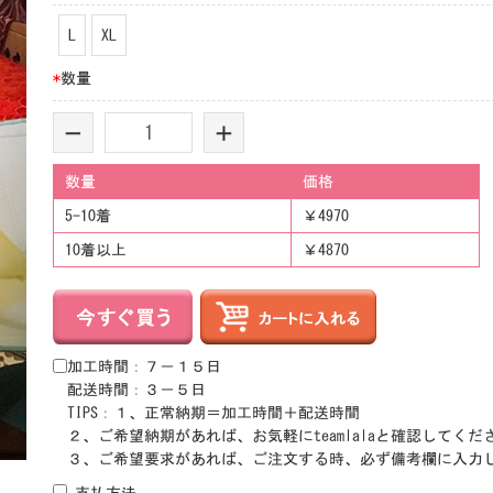
L
XL
*
数量
-
+
数量
価格
5-10着
￥4970
10着以上
￥4870
加工時間：７－１５日
配送時間：３－５日
TIPS：１、正常納期＝加工時間＋配送時間
２、ご希望納期があれば、お気軽にteamlalaと確認してくだ
３、ご希望要求があれば、ご注文する時、必ず備考欄に入力