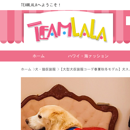
TEAMLALAへようこそ！
ホーム
ハワイ・海ァッション
ホーム
>
犬・猫仮装服
>
【大型犬仮装服コーデ春夏秋冬モデル】犬ス