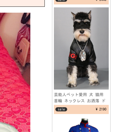
装 学園祭演出服
芸能人ペット愛用 犬 猫用
首輪 ネックレス お洒落 ド
ッグス フェザーネックレス
sale
¥ 2190
アクセサリー