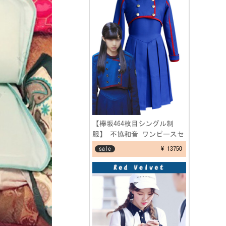
【欅坂464枚目シングル制
服】 不協和音 ワンピースセ
ット けやき坂 ブルー 制服
sale
¥ 13750
コスプレ衣装