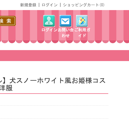
新規登録
|
ログイン
|
ショッピングカート(
0
)
ログイン
お問い合
ご利用ガ
わせ
イド
ル】犬スノーホワイト風お姫様コス
洋服