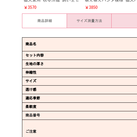
猫犬兼用 秋冬洋服 飼い主セ
萌え萌えパンダ模様 猫犬
ット お洒落 ねこ チワワ ト
カー 秋冬洋服 小型犬 ワ
￥3570
￥3850
イ・プードル洋服 犬服 猫服
ゃん キャット 防寒服 201
ペットウェア
作
商品詳細
サイズ測量方法
商品名
セット内容
生地の厚さ
伸縮性
サイズ
透け感
適応季節
柔軟度
商品番号
ご注意