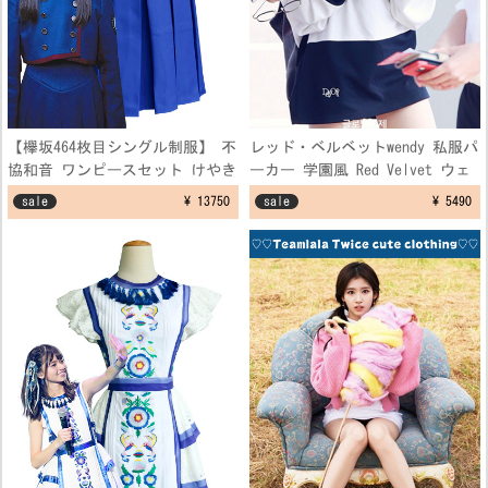
【欅坂464枚目シングル制服】 不
レッド・ベルベットwendy 私服パ
協和音 ワンピースセット けやき
ーカー 学園風 Red Velvet ウェ
坂 ブルー 制服コスプレ衣装
ンディ 空港ファッション制服 フ
sale
¥ 13750
sale
¥ 5490
リーサイズ