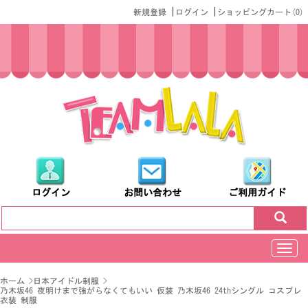
|
|
新規登録
ログイン
ショッピングカート(
0
)
ログイン
お問い合わせ
ご利用ガイド
切
换
导
ホーム
>
日本アイドル制服
>
航
乃木坂46 夜明けまで強がらなくてもいい 仮装 乃木坂46 24thシングル コスプレ
衣装 制服