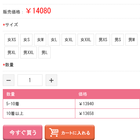
￥
14080
販売価格：
*
サイズ
女XS
女S
女M
女L
女XL
女XXL
男XS
男S
男M
男XL
男XXL
男L
*
数量
-
+
数量
価格
5-10着
￥13940
10着以上
￥13658