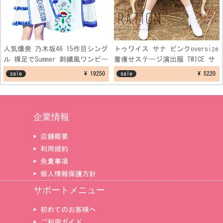
人気爆発 乃木坂46 15作目シング
トゥワイス サナ ピンクoversize
ル 裸足でSummer 刺繍風ワンピー
着痩せステージ演出服 TWICE サ
スコスプレ衣装
ナ セーター ダンス制服衣装
sale
¥ 19250
sale
¥ 5220
企業情報
▶ 店舗概要
▶ 利用規約
▶ 免責事項
▶ 個人情報保護方針
サポートメニュー
▶ 初めてのお客様へ
▶ ご利用ガイド