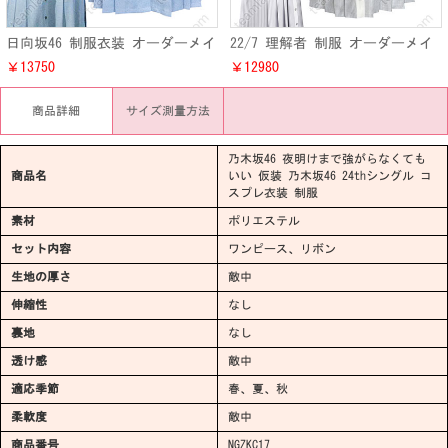
日向坂46 制服衣装 オーダーメイ
22/7 理解者 制服 オーダーメイ
ド ブルーワンピース セーラー襟
ド ナナブンノニジュウニ 3rdシ
￥13750
￥12980
ングル 服 ナナニジ 仮装
商品詳細
サイズ測量方法
乃木坂46 夜明けまで強がらなくても
商品名
いい 仮装 乃木坂46 24thシングル コ
スプレ衣装 制服
素材
ポリエステル
セット内容
ワンピース、リボン
生地の厚さ
敵中
伸縮性
なし
裏地
なし
透け感
敵中
適応季節
春、夏、秋
柔軟度
敵中
商品番号
NGZKC17