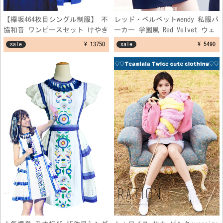
【欅坂464枚目シングル制服】 不
レッド・ベルベットwendy 私服パ
協和音 ワンピースセット けやき
ーカー 学園風 Red Velvet ウェ
坂 ブルー 制服コスプレ衣装
ンディ 空港ファッション制服 フ
sale
¥ 13750
sale
¥ 5490
リーサイズ