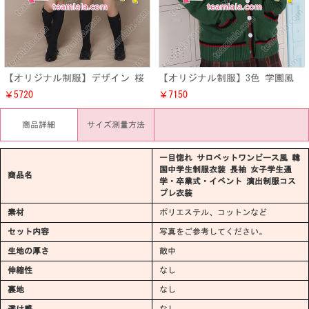
【オリジナル制服】デザイン 桜
【オリジナル制服】3色 学園風
柄 さくらJK制服衣装 ニットベス
JK女子高生 ニットセーター 可愛
￥5720
￥7150
ト 学生 コットン ベスト
い クリスマス クマ 刺繍 くま
商品詳細
サイズ測量方法
一目惚れ サロベットワンピース風 韓
国中学生制服衣装 長袖 女子学生通
商品名
学・卒業式・イベント 演出制服コス
プレ衣装
素材
ポリエステル、コットンなど
セット内容
写真をご参考してください。
生地の厚さ
敵中
伸縮性
なし
裏地
なし
透け感
なし