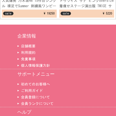
人気爆発 乃木坂46 15作目シング
トゥワイス サナ ピンクoversize
ル 裸足でSummer 刺繍風ワンピー
着痩せステージ演出服 TWICE サ
スコスプレ衣装
ナ セーター ダンス制服衣装
sale
¥ 19250
sale
¥ 5220
企業情報
▶ 店舗概要
▶ 利用規約
▶ 免責事項
▶ 個人情報保護方針
サポートメニュー
▶ 初めてのお客様へ
▶ ご利用ガイド
▶ 会員登録について
▶ 会員ランクについて
ヘルプ