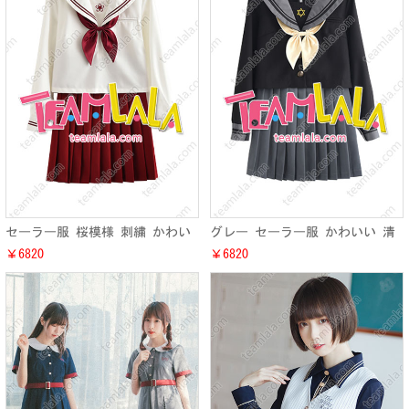
セーラー服 桜模様 刺繍 かわい
グレー セーラー服 かわいい 清
い オリジナルデザイン 清楚 キ
楚 上品 学生制服 安価 JK JC JS
￥6820
￥6820
ュート 制服衣装
卒業式 通学 衣装