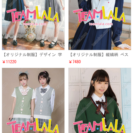
【オリジナル制服】デザイン 学
【オリジナル制服】縦縞柄 ベス
院風 丸襟ワンピース 可愛い お
ト 可愛い 紺色 The White
￥11220
￥7480
嬢さん風 JK制服ワンピース
Rabbit 刺繍 ハート かわいい