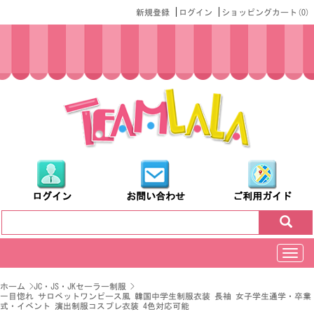
|
|
新規登録
ログイン
ショッピングカート(
0
)
ログイン
お問い合わせ
ご利用ガイド
切
换
导
ホーム
>
JC・JS・JKセーラー制服
>
航
一目惚れ サロベットワンピース風 韓国中学生制服衣装 長袖 女子学生通学・卒業
式・イベント 演出制服コスプレ衣装 4色対応可能