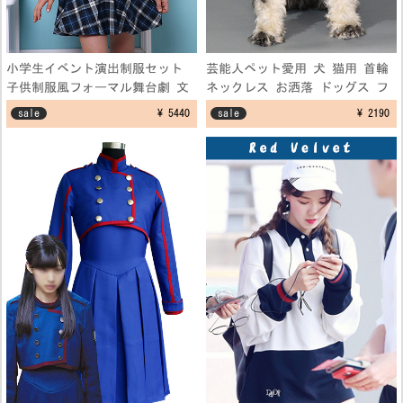
小学生イベント演出制服セット
芸能人ペット愛用 犬 猫用 首輪
子供制服風フォーマル舞台劇 文
ネックレス お洒落 ドッグス フ
化祭仮装コスプレ衣装 学園祭演
ェザーネックレス アクセサリー
sale
¥ 5440
sale
¥ 2190
出服