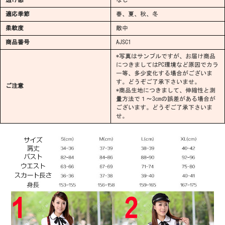
適応季節
春、夏、秋、冬
柔軟度
敵中
商品番号
AJSC1
*写真はサンプルですが、お届け商品
につきましてはPC環境など原因でカラ
ー等、多少変化する場合がございま
す。どうぞご了承下さいませ。
ご注意
*商品生地につきまして、伸縮性と測
量方法で１～3cmの誤差がある場合が
ございます。どうぞご了承下さいま
せ。