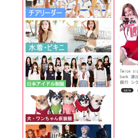
Twice s
bank 
銀行 シ
sale