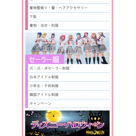
着物髪飾り・簪・ヘアアクセサリー
下駄
着物・浴衣・和服
JC・JS・JKセーラー制服
日本アイドル制服
小学生・子供制服
韓国アイドル制服
キャンペーン