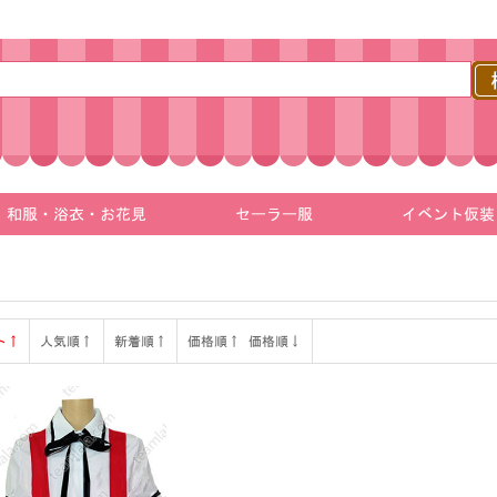
和服・浴衣・お花見
セーラー服
イベント仮装
ト↑
人気順↑
新着順↑
価格順↑
価格順↓