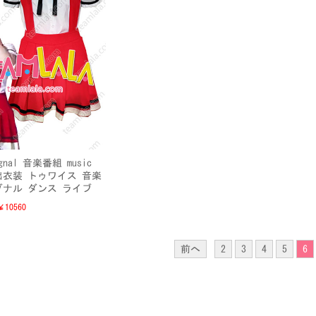
ignal 音楽番組 music
演出衣装 トゥワイス 音楽
グナル ダンス ライブ
￥10560
前へ
2
3
4
5
6