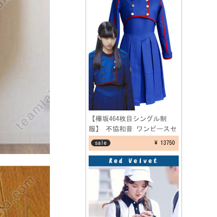
【欅坂464枚目シングル制
服】 不協和音 ワンピースセ
ット けやき坂 ブルー 制服
sale
¥ 13750
コスプレ衣装