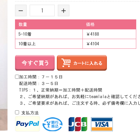
-
+
数量
価格
5-10着
￥4188
10着以上
￥4104
加工時間：７－１５日
配送時間：３－５日
TIPS：１、正常納期＝加工時間＋配送時間
２、ご希望納期があれば、お気軽にteamlalaと確認してくだ
３、ご希望要求があれば、ご注文する時、必ず備考欄に入力
支払方法