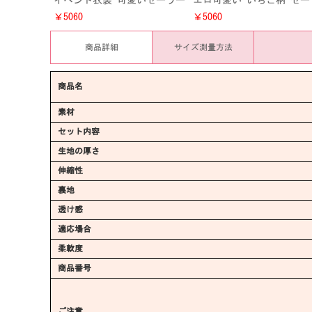
イベント衣装 可愛いセーラー
エロ可愛い いちご柄 セー
服 セクシー パジャマ シース
ー服 パジャマ 透明 セク
￥5060
￥5060
ルー 透明 クリア 仮装 コス
シースルー 水着 イベント
プレ
装
商品詳細
サイズ測量方法
商品名
素材
セット内容
生地の厚さ
伸縮性
裏地
透け感
適応場合
柔軟度
商品番号
ご注意