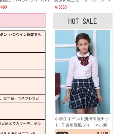
線独占 ハロウインイベント
美少女戦士セーラームーン コ
アルック仮装 消防服コスプ
スプレ衣装 七色 ハロウィン
490
￥3630
衣装 レディース・メンズ消
コスチューム 激安 セラムン
士 制服セット
HOT SALE
ズボン ハロウイン仮装でも
、忘年会、コスプレなど
小学生イベント演出制服セッ
など原因でカラー等、多少
ト 子供制服風フォーマル舞
台劇 文化祭仮装コスプレ衣
差がある場合がございま
sale
¥ 5440