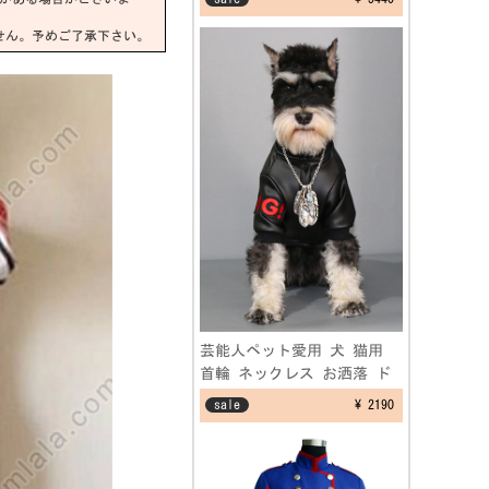
装 学園祭演出服
せん。予めご了承下さい。
芸能人ペット愛用 犬 猫用
首輪 ネックレス お洒落 ド
ッグス フェザーネックレス
sale
¥ 2190
アクセサリー