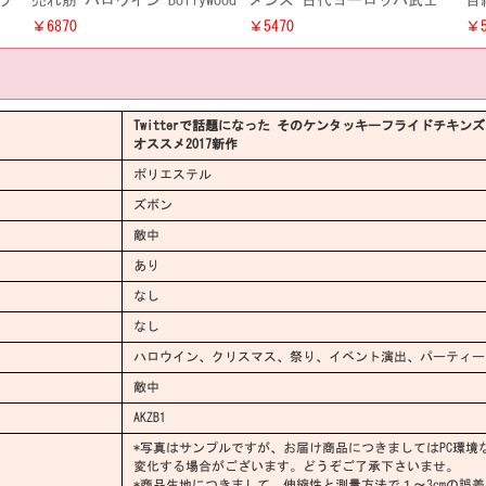
ラ
売れ筋 ハロウイン Bollywood
メンズ 古代ヨーロッパ武士
目
シー
Beautyインド風 男性ダンス仮
ハロウイン イベント 仮装衣
ペ
￥6870
￥5470
￥5
衣
装コスプレ衣装 Halloween ラ
装 レディース クリスマスロ
レ
イブイベントアラビア演出コ
ーマ戦士 変装コスプレ衣装
防
スチューム
Twitterで話題になった そのケンタッキーフライドチキン
オススメ2017新作
ポリエステル
ズボン
敵中
あり
なし
なし
ハロウイン、クリスマス、祭り、イベント演出、パーティー
敵中
AKZB1
*写真はサンプルですが、お届け商品につきましてはPC環境
変化する場合がございます。どうぞご了承下さいませ。
*商品生地につきまして、伸縮性と測量方法で１～3cmの誤