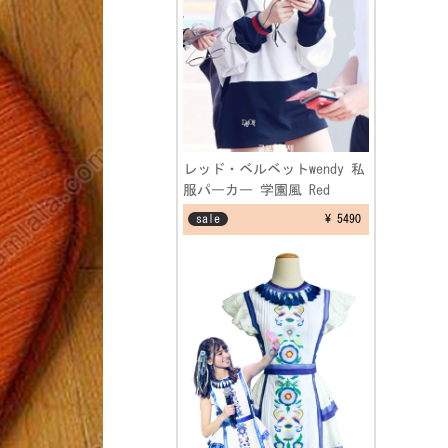
レッド・ベルベットwendy 私
服パーカー 学園風 Red
Velvet ウェンディ 空港ファ
sale
¥ 5490
ッション制服 フリーサイズ