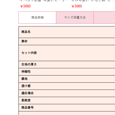
イベント衣装 可愛いセーラー
エロ可愛い いちご柄 セー
服 セクシー パジャマ シース
ー服 パジャマ 透明 セク
￥5060
￥5060
ルー 透明 クリア 仮装 コス
シースルー 水着 イベント
プレ
装
商品詳細
サイズ測量方法
商品名
素材
セット内容
生地の厚さ
伸縮性
裏地
透け感
適応場合
柔軟度
商品番号