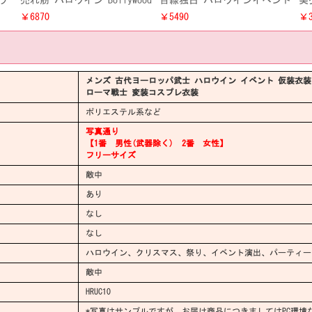
ラ
売れ筋 ハロウイン Bollywood
目線独占 ハロウインイベント
美
シー
Beautyインド風 男性ダンス仮
ペアルック仮装 消防服コスプ
ス
￥6870
￥5490
￥3
衣
装コスプレ衣装 Halloween ラ
レ衣装 レディース・メンズ消
コ
イブイベントアラビア演出コ
防士 制服セット
スチューム
メンズ 古代ヨーロッパ武士 ハロウイン イベント 仮装衣装
ローマ戦士 変装コスプレ衣装
ポリエステル系など
写真通り
【1番 男性(武器除く) 2番 女性】
フリーサイズ
敵中
あり
なし
なし
ハロウイン、クリスマス、祭り、イベント演出、パーティー
敵中
HRUC10
*写真はサンプルですが、お届け商品につきましてはPC環境