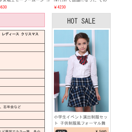
少女戦士セーラームーン コ
Twitterで話題になった その
プレ衣装 七色 ハロウィン
ケンタッキーフライドチキン
630
￥4230
スチューム 激安 セラムン
ズボン ハロウイン仮装でもオ
ススメ2017新作
HOT SALE
 レディース クリスマス
、忘年会など
小学生イベント演出制服セッ
ト 子供制服風フォーマル舞
台劇 文化祭仮装コスプレ衣
など原因でカラー等、多少
sale
¥ 5440