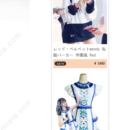
レッド・ベルベットwendy 私
服パーカー 学園風 Red
Velvet ウェンディ 空港ファ
sale
¥ 5490
ッション制服 フリーサイズ