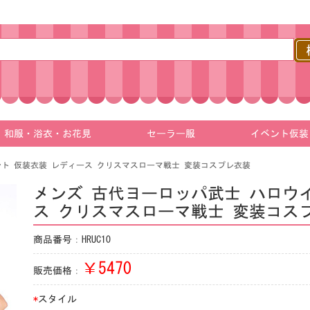
和服・浴衣・お花見
セーラー服
イベント仮装
ント 仮装衣装 レディース クリスマスローマ戦士 変装コスプレ衣装
メンズ 古代ヨーロッパ武士 ハロウ
ス クリスマスローマ戦士 変装コス
商品番号：HRUC10
￥
5470
販売価格：
*
スタイル