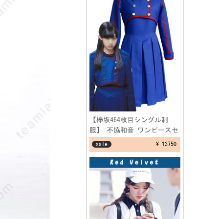
【欅坂464枚目シングル制
服】 不協和音 ワンピースセ
ット けやき坂 ブルー 制服
sale
¥ 13750
コスプレ衣装