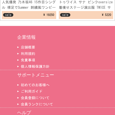
人気爆発 乃木坂46 15作目シング
トゥワイス サナ ピンクoversize
ル 裸足でSummer 刺繍風ワンピー
着痩せステージ演出服 TWICE サ
スコスプレ衣装
ナ セーター ダンス制服衣装
sale
¥ 19250
sale
¥ 5220
企業情報
▶ 店舗概要
▶ 利用規約
▶ 免責事項
▶ 個人情報保護方針
サポートメニュー
▶ 初めてのお客様へ
▶ ご利用ガイド
▶ 会員登録について
▶ 会員ランクについて
ヘルプ