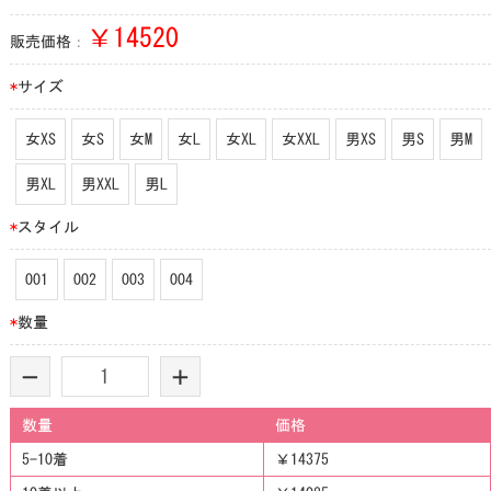
￥
14520
販売価格：
*
サイズ
女XS
女S
女M
女L
女XL
女XXL
男XS
男S
男M
男XL
男XXL
男L
*
スタイル
001
002
003
004
*
数量
-
+
数量
価格
5-10着
￥14375