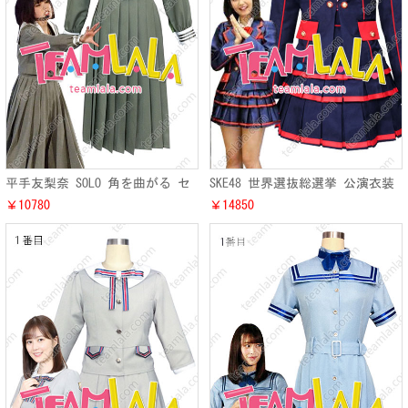
平手友梨奈 SOLO 角を曲がる セ
SKE48 世界選抜総選挙 公演衣装
ーラー服 欅坂46 てち ソロ曲 制
須田亜香里 コスチューム 仮装
￥10780
￥14850
服 オーダー
SKE 制服 男性用 女性用