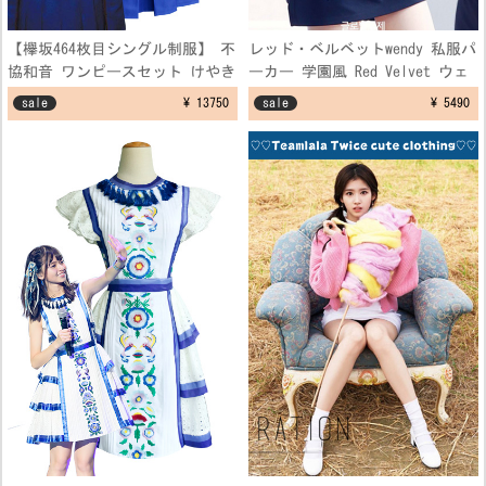
【欅坂464枚目シングル制服】 不
レッド・ベルベットwendy 私服パ
協和音 ワンピースセット けやき
ーカー 学園風 Red Velvet ウェ
坂 ブルー 制服コスプレ衣装
ンディ 空港ファッション制服 フ
sale
¥ 13750
sale
¥ 5490
リーサイズ