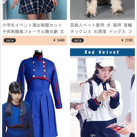
小学生イベント演出制服セット
芸能人ペット愛用 犬 猫用 首輪
子供制服風フォーマル舞台劇 文
ネックレス お洒落 ドッグス フ
化祭仮装コスプレ衣装 学園祭演
ェザーネックレス アクセサリー
sale
¥ 5440
sale
¥ 2190
出服