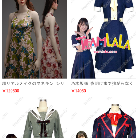
超リアルメイクのマネキン シリ
乃木坂46 夜明けまで強がらなく
コンヘッド
てもいい 仮装 乃木坂46 24thシ
￥129800
￥14080
ングル コスプレ衣装 制服