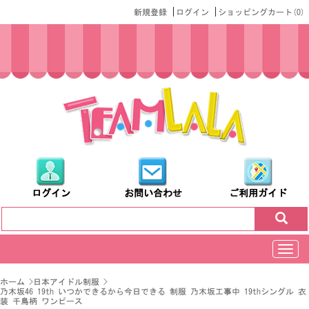
|
|
新規登録
ログイン
ショッピングカート(
0
)
ログイン
お問い合わせ
ご利用ガイド
切
换
导
ホーム
>
日本アイドル制服
>
航
乃木坂46 19th いつかできるから今日できる 制服 乃木坂工事中 19thシングル 衣
装 千鳥柄 ワンピース