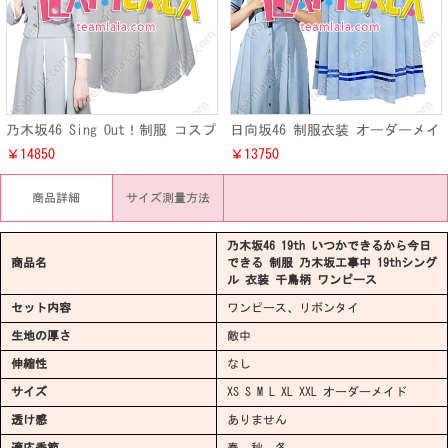
乃木坂46 Sing Out！制服 コスプ
日向坂46 制服衣装 オーダーメイ
レ衣装 乃木坂 シングル 衣装 服
ド ブルーワンピース セーラー襟
￥14850
￥13750
商品詳細
サイズ測量方法
乃木坂46 19th いつかできるから今日
商品名
できる 制服 乃木坂工事中 19thシング
ル 衣装 千鳥柄 ワンピース
セット内容
ワンピース、リボンタイ
生地の厚さ
敵中
伸縮性
なし
サイズ
XS S M L XL XXL オーダーメイド
透け感
ありません
適応季節
春、秋、冬