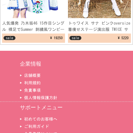
人気爆発 乃木坂46 15作目シング
トゥワイス サナ ピンクoversize
ル 裸足でSummer 刺繍風ワンピー
着痩せステージ演出服 TWICE サ
スコスプレ衣装
ナ セーター ダンス制服衣装
sale
¥ 19250
sale
¥ 5220
企業情報
▶ 店舗概要
▶ 利用規約
▶ 免責事項
▶ 個人情報保護方針
サポートメニュー
▶ 初めてのお客様へ
▶ ご利用ガイド