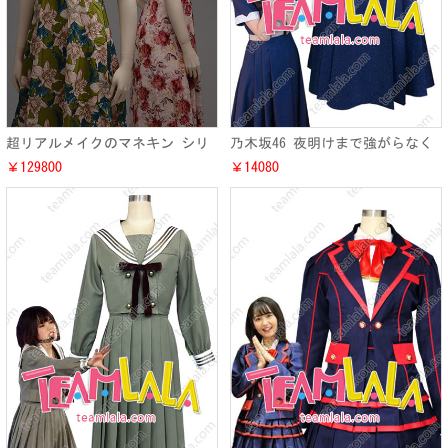
超リアルメイクのマネキン シリ
乃木坂46 夜明けまで強がらなく
コンヘッド
てもいい 仮装 乃木坂46 24thシ
￥129800
￥14080
ングル コスプレ衣装 制服