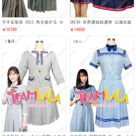
平手友梨奈 SOLO 角を曲がる セ
SKE48 世界選抜総選挙 公演衣装
ーラー服 欅坂46 てち ソロ曲 制
須田亜香里 コスチューム 仮装
￥10780
￥14850
服 オーダー
SKE 制服 男性用 女性用