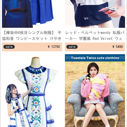
【欅坂464枚目シングル制服】 不
レッド・ベルベットwendy 私服パ
協和音 ワンピースセット けやき
ーカー 学園風 Red Velvet ウェ
坂 ブルー 制服コスプレ衣装
ンディ 空港ファッション制服 フ
sale
¥ 13750
sale
¥ 5490
リーサイズ