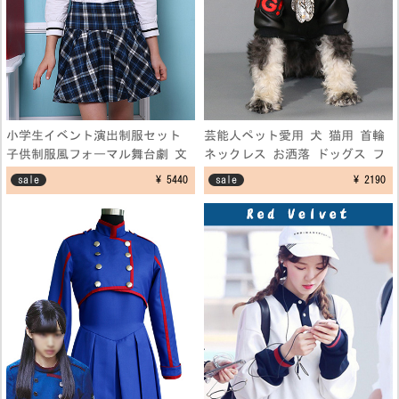
小学生イベント演出制服セット
芸能人ペット愛用 犬 猫用 首輪
子供制服風フォーマル舞台劇 文
ネックレス お洒落 ドッグス フ
化祭仮装コスプレ衣装 学園祭演
ェザーネックレス アクセサリー
sale
¥ 5440
sale
¥ 2190
出服