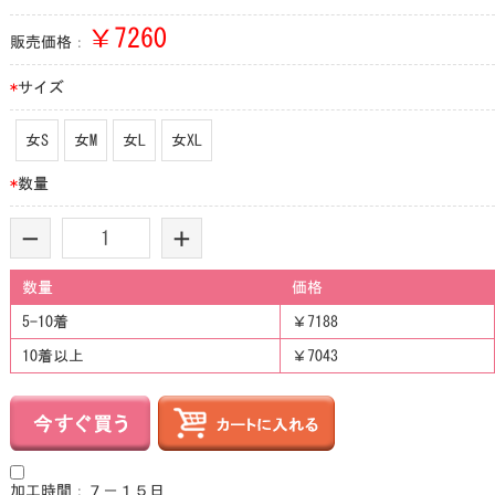
￥
7260
販売価格：
*
サイズ
女S
女M
女L
女XL
*
数量
-
+
数量
価格
5-10着
￥7188
10着以上
￥7043
加工時間：７－１５日