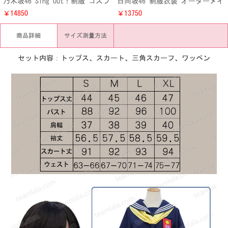
乃木坂46 Sing Out！制服 コスプ
日向坂46 制服衣装 オーダーメイ
レ衣装 乃木坂 シングル 衣装 服
ド ブルーワンピース セーラー襟
￥14850
￥13750
商品詳細
サイズ測量方法
セット内容：トップス、スカート、三角スカーフ、ワッペン