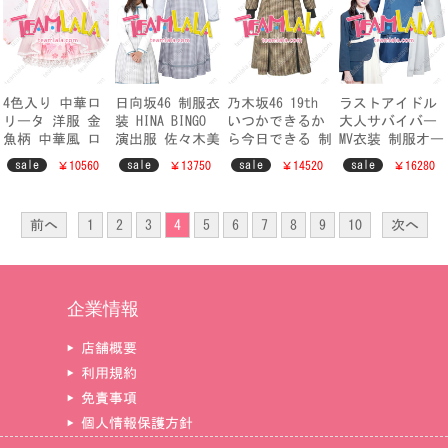
4色入り 中華ロ
日向坂46 制服衣
乃木坂46 19th
ラストアイドル
リータ 洋服 金
装 HINA BINGO
いつかできるか
大人サバイバー
魚柄 中華風 ロ
演出服 佐々木美
ら今日できる 制
MV衣装 制服オー
リィタ ふわふわ
玲 加藤史帆 ヒ
服 乃木坂工事中
ダーメイド LAST
sale
sale
sale
sale
￥10560
￥13750
￥14520
￥16280
かわいい 普段着
ナビンゴ 小坂菜
19thシングル 衣
IDOL 6th Mステ
中華ワンピース
緒 齊藤京子 仮
装 千鳥柄 ワン
ライブ衣装
刺繍
装
ピース
前へ
1
2
3
4
5
6
7
8
9
10
次へ
企業情報
▶ 店舗概要
▶ 利用規約
▶ 免責事項
▶ 個人情報保護方針