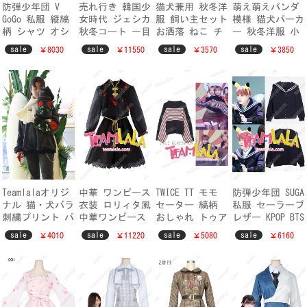
防弾少年団 V
売れ行き 韓国少
猫犬兼用 秋冬洋
萌え萌えパンダ
GoGo 私服 縦縞
女時代 ジェシカ
服 飼い主セット
模様 猫犬パーカ
柄 シャツ オシ
秋冬コート 一目
お洒落 ねこ チ
ー 秋冬洋服 小
ャレ 韓国メンズ
惚れ jessica 防
ワワ トイ・プー
型犬 ワンちゃん
sale
sale
sale
sale
￥8030
￥11550
￥3570
￥3850
ファッション キ
寒性高い レッド
ドル洋服 犬服
キャット 防寒服
ム・テヒョン
ジャケット
猫服 ペットウェ
2018新作
BTS テテ
ア
Teamlalaオリジ
中華 ワンピース
TWICE TT モモ
防弾少年団 SUGA
ナル 猫・犬バラ
衣装 ロリィタ風
セーター 縞柄
私服 セーラーブ
刺繍プリント パ
中華ワンピース
おしゃれ トゥア
レザー KPOP BTS
ーカー洋服衣装
金魚柄 刺繍 糸
イス MOMO TT テ
ミンユンギ お揃
sale
sale
sale
sale
￥4010
￥11220
￥5080
￥6160
秋冬兼用 上品
シフォン 透明感
レビ演出 平井桃
い衣装 オシャレ
ねこ・ワンちゃ
ロリータ
私服
ん長袖 オーナー
様とペットペア
ルック服 防寒性
一番