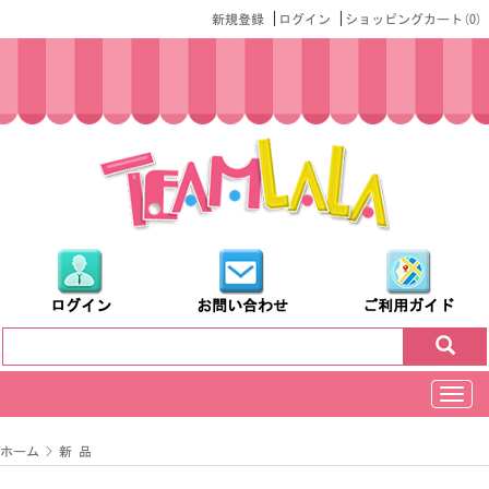
|
|
新規登録
ログイン
ショッピングカート(
0
)
ログイン
お問い合わせ
ご利用ガイド
切
换
导
ホーム
>
新 品
航