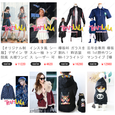
【オリジナル制
インスタ風 シー
欅坂46 ガラスを
忘年会専用 欅坂
服】デザイン 学
スルー袖 トップ
割れ！ MV衣装
46 1st野外ワン
院風 丸襟ワンピ
ス レーザー 可
MA-1フライトジ
マンライブ『欅
ース 可愛い お
愛い ピンク オ
ャケット 紅白歌
共和国2017』 紺
sale
sale
sale
sale
￥11220
￥4620
￥16280
￥12980
嬢さん風 JK制服
シャレ ファッシ
合戦 Mステ ライ
制服セット けや
ワンピース
ョン パーカー
ブ衣装
き坂46舞台ライ
ブツアー仮装コ
スプレ衣装